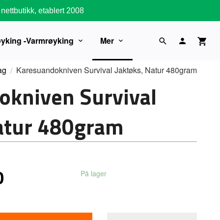
nettbutikk, etablert 2008
øyking -Varmrøyking
Mer
ag
Karesuandokniven Survival Jaktøks, Natur 480gram
okniven Survival
Natur 480gram
0
På lager