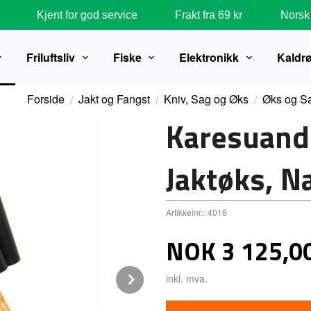
Kjent for god service
Frakt fra 69 kr
Norsk 
Friluftsliv
Fiske
Elektronikk
Kaldr
Forside
Jakt og Fangst
Kniv, Sag og Øks
Øks og S
Karesuand
Jaktøks, 
Artikkelnr.:
4018
Pris
NOK
3 125,0
Next
inkl. mva.