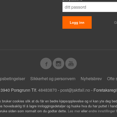
G
psbetingelser
Sikkerhet og personvern
Nyhetsbrev
Ofte 
 3940 Porsgrunn Tlf.
48483870
-
post@jaktfall.no
- Foretaksreg
k bruker cookies slik at du får en bedre kjøpsopplevelse og vi kan yte deg bed
s hovedsaklig til å lagre innloggingsdetaljer og huske hva du har puttet i han
 bruke siden som normalt om du godtar dette.
Les mer
eller
endre innstillinger 