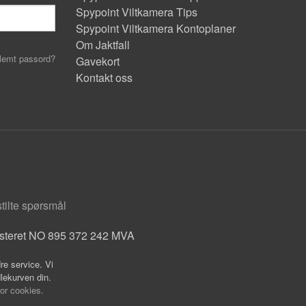
Spypoint Viltkamera Tips
Spypoint Viltkamera Kontoplaner
Om Jaktfall
lemt passord?
Gavekort
Kontakt oss
stilte spørsmål
isteret NO 895 372 242 MVA
re service. Vi
dlekurven din.
for cookies.