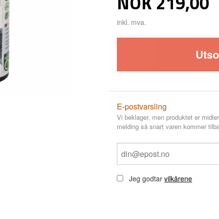
Pris
NOK
219,00
inkl. mva.
Utso
E-postvarsling
Vi beklager, men produktet er midler
melding så snart varen kommer tilba
Jeg godtar
vilkårene