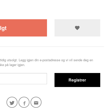
lgt
tidig utsolgt. Legg igjen din e-postadresse og vi vil sende deg en
ke på lager igjen.
Registrer