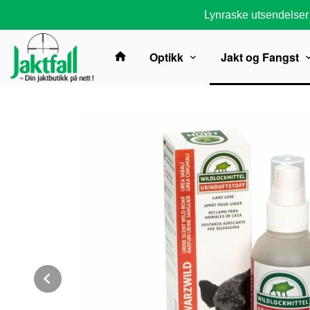
Gå
Lynraske utsendelser
til
innholdet
Optikk
Jakt og Fangst
Prev