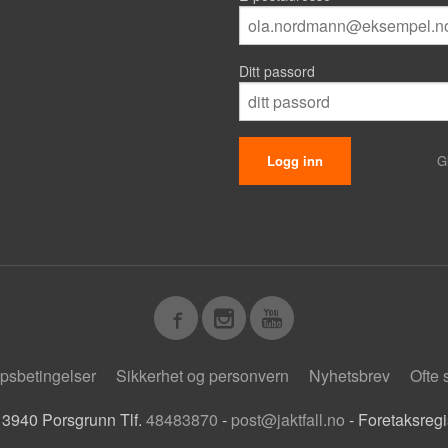
Ditt passord
G
psbetingelser
Sikkerhet og personvern
Nyhetsbrev
Ofte 
 3940 Porsgrunn Tlf.
48483870
-
post@jaktfall.no
- Foretaksreg