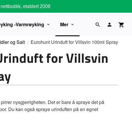
nettbutikk, etablert 2008
øyking -Varmrøyking
Mer
dler og Salt
Eurohunt Urinduft for Villsvin 100ml Spray
rinduft for Villsvin
ay
og pirrer nysgjerrigheten. Det er bare å spraye det på
spor. Du kan også spraye urinduften på en egnet