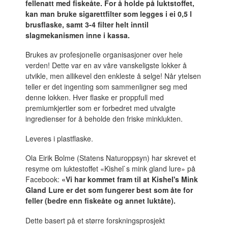
fellenatt med fiskeåte. For å holde på luktstoffet,
kan man bruke sigarettfilter som legges i ei 0,5 l
brusflaske, samt 3-4 filter helt inntil
slagmekanismen inne i kassa.
Brukes av profesjonelle organisasjoner over hele
verden! Dette var en av våre vanskeligste lokker å
utvikle, men allikevel den enkleste å selge! Når ytelsen
teller er det ingenting som sammenligner seg med
denne lokken. Hver flaske er proppfull med
premiumkjertler som er forbedret med utvalgte
ingredienser for å beholde den friske minklukten.
Leveres i plastflaske.
Ola Eirik Bolme (Statens Naturoppsyn) har skrevet et
resyme om luktestoffet «Kishel`s mink gland lure» på
Facebook:
«Vi har kommet fram til at Kishel's Mink
Gland Lure er det som fungerer best som åte for
feller (bedre enn fiskeåte og annet luktåte).
Dette basert på et større forskningsprosjekt