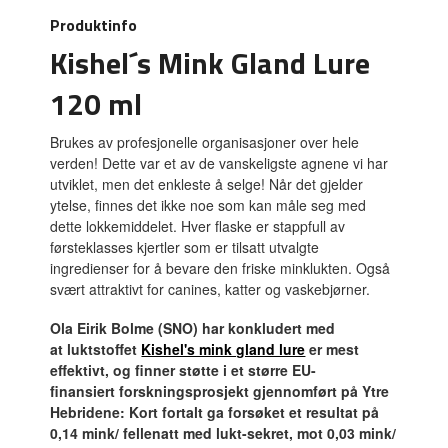
Produktinfo
Kishel´s Mink Gland Lure
120 ml
Brukes av profesjonelle organisasjoner over hele
verden! Dette var et av de vanskeligste agnene vi har
utviklet, men det enkleste å selge! Når det gjelder
ytelse, finnes det ikke noe som kan måle seg med
dette lokkemiddelet. Hver flaske er stappfull av
førsteklasses kjertler som er tilsatt utvalgte
ingredienser for å bevare den friske minklukten. Også
svært attraktivt for canines, katter og vaskebjørner.
Ola Eirik Bolme (SNO) har konkludert med
at luktstoffet
Kishel's mink gland lure
er mest
effektivt, og finner støtte i et større EU-
finansiert forskningsprosjekt gjennomført på Ytre
Hebridene: Kort fortalt ga forsøket et resultat på
0,14 mink/ fellenatt med lukt-sekret, mot 0,03 mink/