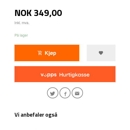
Pris
NOK
349,00
inkl. mva.
På lager
Kjøp
Vi anbefaler også