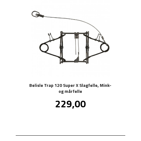
Belisle Trap 120 Super X Slagfelle, Mink-
og mårfelle
Pris
229,00
inkl.
mva.