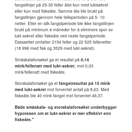
fangstlinjer på 25-30 feller åtet kun med luktsekret
eller kun med fiskeåte. Samme åte ble brukt på
fangstlinjen gjennom hele felleperioden på 5- 10
netter. Etter en slik fangstperiode ble ikke fangstlinjen
brukt på minimum 4 måneder for å eliminere spor av
lukt-sekret eller fiskeåte ved neste fangstperiode.
Datasettet omfatter 2154 feller og 22 525 fellenetter
(18 996 med fisk og 3529 med lukt-sekret).
Småskalaforsøket ga et resultat på
0,14
mink/fellenatt med lukt-sekret
, mot 0,03
mink/fellenatt med fiskeåte.
Storskalaforsøket ga et
fangstresultat på 15 mink
med lukt-sekret
mot forventet antall på 8,63. Med
fiskeåte ble 40 mink fanget mot forventet 46,37.
Både småskala- og storskalaforsøket underbygger
hypotesen om at lukt-sekret er mer effektivt enn
fiskeåte."