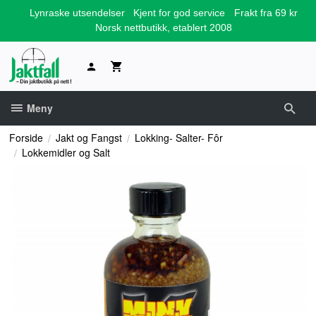
Gå
Lynraske utsendelser
Kjent for god service
Frakt fra 69 kr
til
Norsk nettbutikk, etablert 2008
innholdet
Meny
Forside
Jakt og Fangst
Lokking- Salter- Fôr
Lokkemidler og Salt