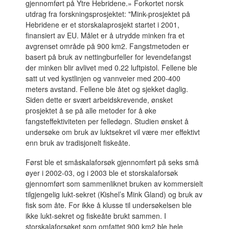
gjennomført på Ytre Hebridene.» Forkortet norsk
utdrag fra forskningsprosjektet: "Mink-prosjektet på
Hebridene er et storskalaprosjekt startet i 2001,
finansiert av EU. Målet er å utrydde minken fra et
avgrenset område på 900 km2. Fangstmetoden er
basert på bruk av nettingburfeller for levendefangst
der minken blir avlivet med 0.22 luftpistol. Fellene ble
satt ut ved kystlinjen og vannveier med 200-400
meters avstand. Fellene ble åtet og sjekket daglig.
Siden dette er svært arbeidskrevende, ønsket
prosjektet å se på alle metoder for å øke
fangsteffektiviteten per felledøgn. Studien ønsket å
undersøke om bruk av luktsekret vil være mer effektivt
enn bruk av tradisjonelt fiskeåte.
Først ble et småskalaforsøk gjennomført på seks små
øyer i 2002-03, og i 2003 ble et storskalaforsøk
gjennomført som sammenliknet bruken av kommersielt
tilgjengelig lukt-sekret (Kishel’s Mink Gland) og bruk av
fisk som åte. For ikke å klusse til undersøkelsen ble
ikke lukt-sekret og fiskeåte brukt sammen. I
storskalaforsøket som omfattet 900 km2 ble hele