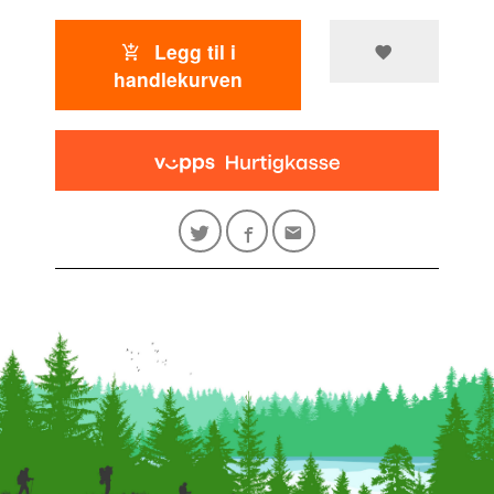
Legg til i
handlekurven