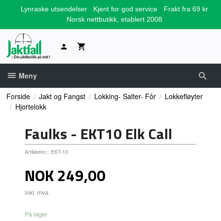
Gå
Lynraske utsendelser
Kjent for god service
Frakt fra 69 kr
til
Norsk nettbutikk, etablert 2008
innholdet
Meny
Forside
Jakt og Fangst
Lokking- Salter- Fôr
Lokkefløyter
Hjortelokk
Faulks - EKT10 Elk Call
Artikkelnr.:
EKT-10
Pris
NOK
249,00
inkl. mva.
På lager