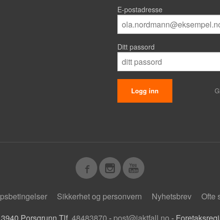
E-postadresse
Ditt passord
G
psbetingelser
Sikkerhet og personvern
Nyhetsbrev
Ofte 
 3940 Porsgrunn Tlf.
48483870
-
post@jaktfall.no
- Foretaksreg