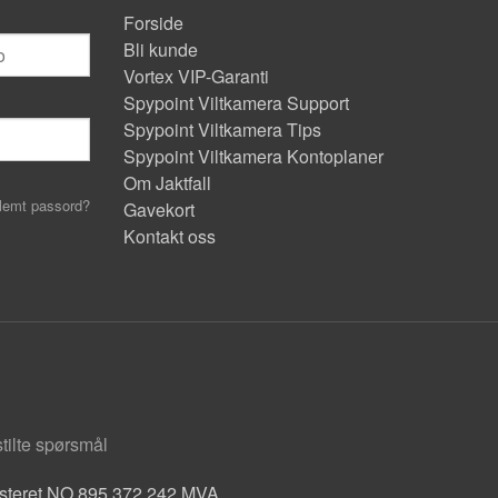
Forside
Bli kunde
Vortex VIP-Garanti
Spypoint Viltkamera Support
Spypoint Viltkamera Tips
Spypoint Viltkamera Kontoplaner
Om Jaktfall
lemt passord?
Gavekort
Kontakt oss
stilte spørsmål
isteret NO 895 372 242 MVA