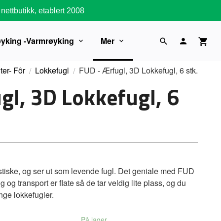
nettbutikk, etablert 2008
øyking -Varmrøyking
Mer
ter- Fôr
Lokkefugl
FUD - Ærfugl, 3D Lokkefugl, 6 stk.
gl, 3D Lokkefugl, 6
istiske, og ser ut som levende fugl. Det geniale med FUD
g og transport er flate så de tar veldig lite plass, og du
ge lokkefugler.
På lager