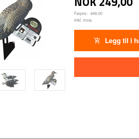
Tilbud
NOK
249,00
Førpris:
499,00
inkl. mva.
Legg til i 