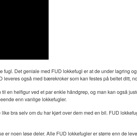
e fugl. Det geniale med FUD lokkefugl er at de under lagring og tr
D leveres også med bærekroker som kan festes på beltet ditt, n
il en helfigur ved et par enkle håndgrep, og man kan også juster
tseende enn vanlige lokkefugler.
 like bra selv om du har kjørt over dem med en bil. FUD lokkefugl
kke er noen løse deler. Alle FUD lokkefugler er større enn de leven