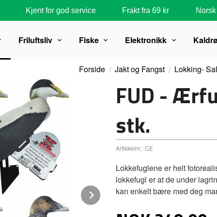
Kjent for god service
Frakt fra 69 kr
Norsk 
Friluftsliv
Fiske
Elektronikk
Kaldr
Forside
Jakt og Fangst
Lokking- Sal
FUD - Ærfu
stk.
Artikkelnr.:
CE
Lokkefuglene er helt fotoreal
lokkefugl er at de under lagrin
kan enkelt bære med deg man
Next