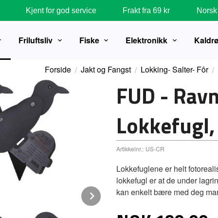
Kjent for god service
Frakt fra 69 kr
Norsk 
Friluftsliv
Fiske
Elektronikk
Kaldr
Forside
Jakt og Fangst
Lokking- Salter- Fôr
FUD - Ravn
Lokkefugl, 
Artikkelnr.:
US-CR
Lokkefuglene er helt fotoreal
lokkefugl er at de under lagrin
kan enkelt bære med deg man
Next