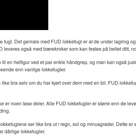
e fugl. Det geniale med FUD lokkefugl er at de under lagring og tr
D leveres også med bærekroker som kan festes på beltet ditt, n
il en helfigur ved et par enkle håndgrep, og man kan også juster
tseende enn vanlige lokkefugler.
 like bra selv om du har kjørt over dem med en bil. FUD lokkefugl
kke er noen løse deler. Alle FUD lokkefugler er større enn de leven
ding.
okkefuglene ser like bra ut i regn, sol og minusgrader. Dette er e
ar dårlige lokkefugler.