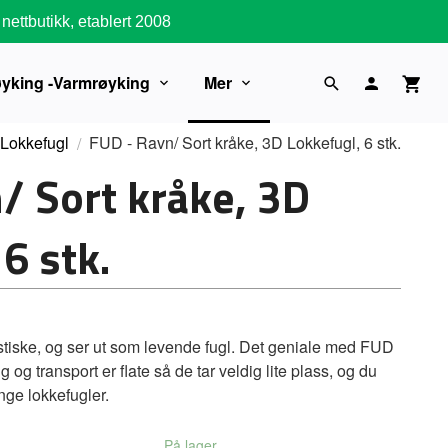
nettbutikk, etablert 2008
øyking -Varmrøyking
Mer
Lokkefugl
FUD - Ravn/ Sort kråke, 3D Lokkefugl, 6 stk.
/ Sort kråke, 3D
6 stk.
istiske, og ser ut som levende fugl. Det geniale med FUD
g og transport er flate så de tar veldig lite plass, og du
ge lokkefugler.
På lager