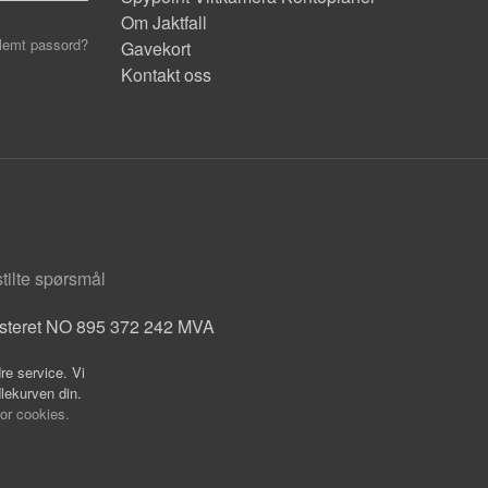
Om Jaktfall
lemt passord?
Gavekort
Kontakt oss
stilte spørsmål
isteret NO 895 372 242 MVA
re service. Vi
dlekurven din.
for cookies.