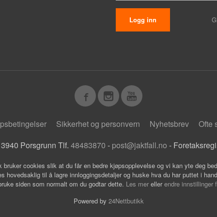
G
psbetingelser
Sikkerhet og personvern
Nyhetsbrev
Ofte 
 3940 Porsgrunn Tlf.
48483870
-
post@jaktfall.no
- Foretaksreg
k bruker cookies slik at du får en bedre kjøpsopplevelse og vi kan yte deg bed
s hovedsaklig til å lagre innloggingsdetaljer og huske hva du har puttet i han
 bruke siden som normalt om du godtar dette.
Les mer
eller
endre innstillinger 
Powered by
24Nettbutikk