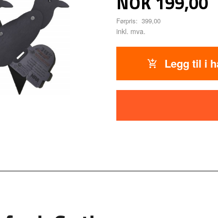
Tilbud
NOK
199,00
Førpris:
399,00
inkl. mva.
Legg til i 