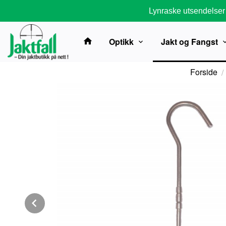
Gå
Lynraske utsendelser
til
innholdet
Optikk
Jakt og Fangst
Forside
Prev