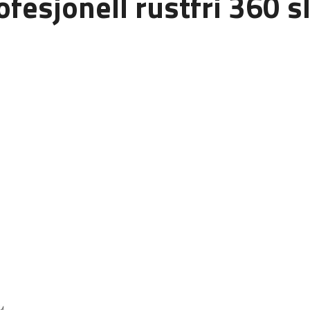
esjonell rustfri 360 sl