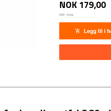
Pris
NOK
179,00
inkl. mva.
Legg til i 