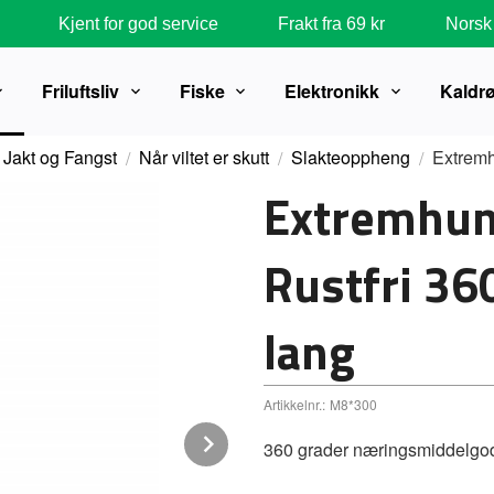
Kjent for god service
Frakt fra 69 kr
Norsk 
Friluftsliv
Fiske
Elektronikk
Kaldr
Jakt og Fangst
Når viltet er skutt
Slakteoppheng
Extremh
Extremhun
Rustfri 36
lang
Artikkelnr.:
M8*300
Next
360 grader næringsmiddelgodk