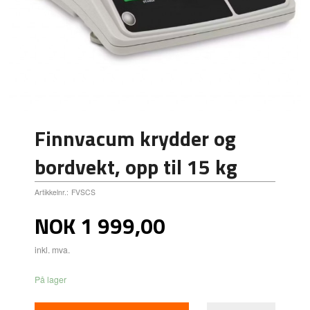
Finnvacum krydder og
bordvekt, opp til 15 kg
Artikkelnr.:
FVSCS
Pris
NOK
1 999,00
inkl. mva.
På lager