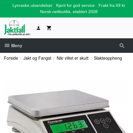
Gå
Lynraske utsendelser
Kjent for god service
Frakt fra 69 kr
til
Norsk nettbutikk, etablert 2008
innholdet
Meny
Forside
Jakt og Fangst
Når viltet er skutt
Slakteoppheng