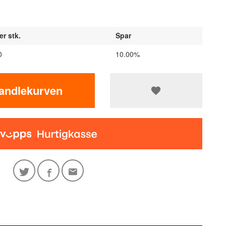
er stk.
Spar
0
10.00%
handlekurven