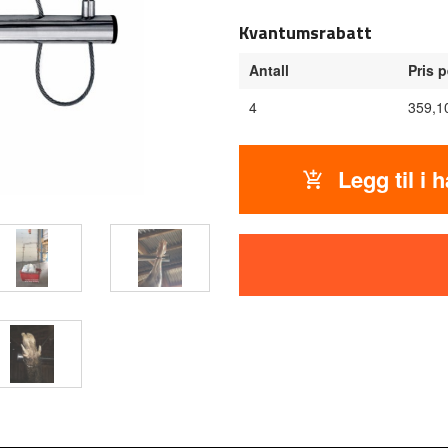
Kvantumsrabatt
Antall
Pris p
4
359,1
Legg til i 