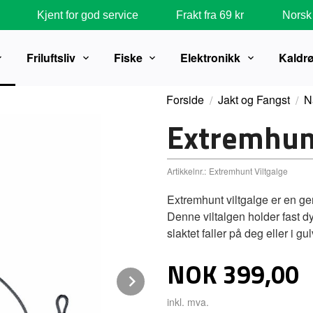
Kjent for god service
Frakt fra 69 kr
Norsk 
Friluftsliv
Fiske
Elektronikk
Kaldr
Forside
Jakt og Fangst
Nå
Extremhunt
Artikkelnr.:
Extremhunt Viltgalge
Extremhunt viltgalge er en gen
Denne viltalgen holder fast dyr
slaktet faller på deg eller i gu
Pris
NOK
399,00
Next
inkl. mva.