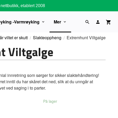
nettbutikk, etablert 2008
øyking -Varmrøyking
Mer
r viltet er skutt
Slakteoppheng
Extremhunt Viltgalge
 Viltgalge
ial innretning som sørger for sikker slaktehåndtering!
et inntil du har skåret det ned, slik at du unngår at
lvet ved saging i to parter.
På lager