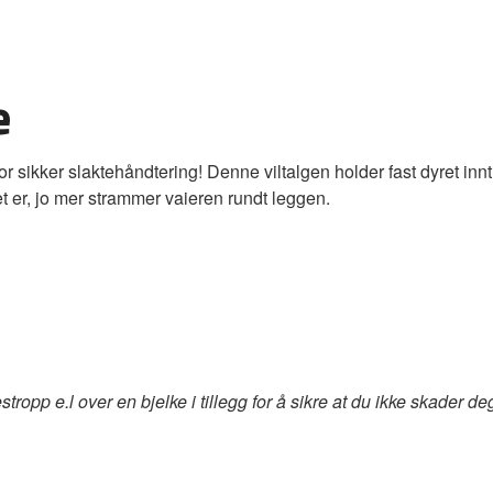
e
 sikker slaktehåndtering! Denne viltalgen holder fast dyret inntil
ret er, jo mer strammer vaieren rundt leggen.
tropp e.l over en bjelke i tillegg for å sikre at du ikke skader de