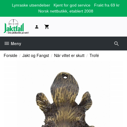
Gå
Lynraske utsendelser
Kjent for god service
Frakt fra 69 kr
til
Norsk nettbutikk, etablert 2008
innholdet
Meny
Forside
Jakt og Fangst
Når viltet er skutt
Trofé