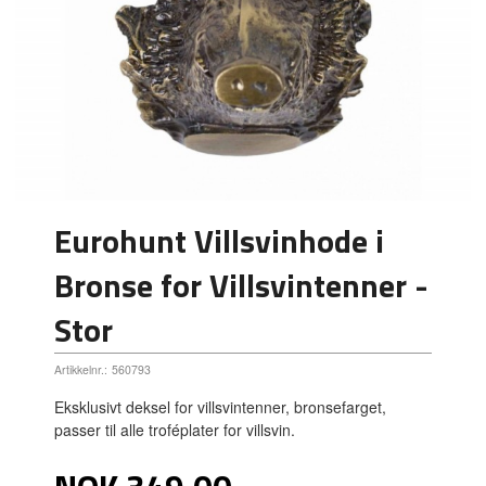
Eurohunt Villsvinhode i
Bronse for Villsvintenner -
Stor
Artikkelnr.:
560793
Eksklusivt deksel for villsvintenner, bronsefarget,
passer til alle troféplater for villsvin.
Pris
NOK
349,00