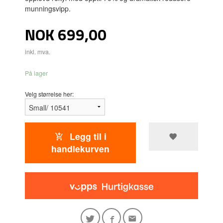
munningsvipp.
Pris
NOK
699,00
inkl. mva.
På lager
Velg størrelse her:
Legg til i
handlekurven