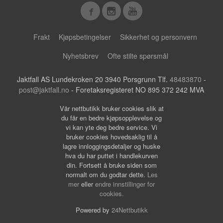
Frakt
Kjøpsbetingelser
Sikkerhet og personvern
Nyhetsbrev
Ofte stilte spørsmål
Jaktfall AS Lundekroken 20 3940 Porsgrunn Tlf.
48483870
-
post@jaktfall.no
- Foretaksregisteret NO 895 372 242 MVA
Vår nettbutikk bruker cookies slik at
du får en bedre kjøpsopplevelse og
vi kan yte deg bedre service. Vi
bruker cookies hovedsaklig til å
lagre innloggingsdetaljer og huske
hva du har puttet i handlekurven
din. Fortsett å bruke siden som
normalt om du godtar dette.
Les
mer
eller
endre innstillinger for
cookies.
Powered by
24Nettbutikk