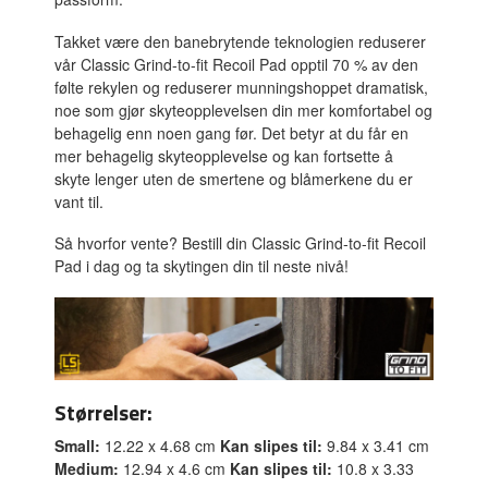
Takket være den banebrytende teknologien reduserer
vår Classic Grind-to-fit Recoil Pad opptil 70 % av den
følte rekylen og reduserer munningshoppet dramatisk,
noe som gjør skyteopplevelsen din mer komfortabel og
behagelig enn noen gang før. Det betyr at du får en
mer behagelig skyteopplevelse og kan fortsette å
skyte lenger uten de smertene og blåmerkene du er
vant til.
Så hvorfor vente? Bestill din Classic Grind-to-fit Recoil
Pad i dag og ta skytingen din til neste nivå!
Størrelser:
Small:
12.22 x 4.68 cm
Kan slipes til:
9.84 x 3.41 cm
Medium:
12.94 x 4.6 cm
Kan slipes til:
10.8 x 3.33