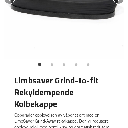
Limbsaver Grind-to-fit
Rekyldempende
Kolbekappe
Oppgrader opplevelsen av våpenet ditt med en
LimbSaver Grind-Away rekylkappe. Den vil redusere
opplevd rekyl med opptil 70% og dramatisk redusere