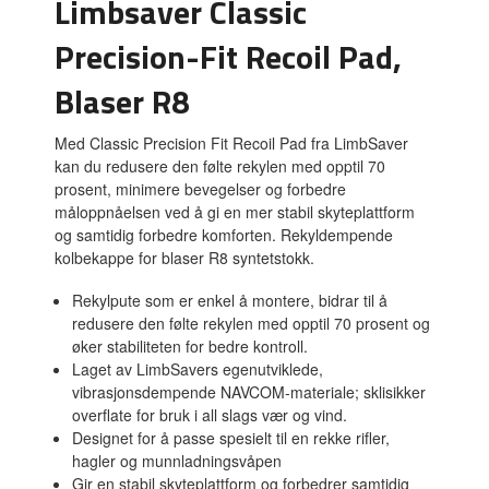
Limbsaver Classic
Precision-Fit Recoil Pad,
Blaser R8
Med Classic Precision Fit Recoil Pad fra LimbSaver
kan du redusere den følte rekylen med opptil 70
prosent, minimere bevegelser og forbedre
måloppnåelsen ved å gi en mer stabil skyteplattform
og samtidig forbedre komforten. Rekyldempende
kolbekappe for blaser R8 syntetstokk.
Rekylpute som er enkel å montere, bidrar til å
redusere den følte rekylen med opptil 70 prosent og
øker stabiliteten for bedre kontroll.
Laget av LimbSavers egenutviklede,
vibrasjonsdempende NAVCOM-materiale; sklisikker
overflate for bruk i all slags vær og vind.
Designet for å passe spesielt til en rekke rifler,
hagler og munnladningsvåpen
Gir en stabil skyteplattform og forbedrer samtidig