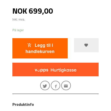
Pris
NOK
699,00
inkl. mva.
På lager
Legg til i
handlekurven
Produktinfo