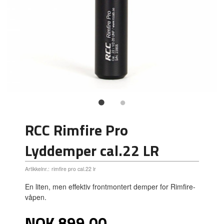
RCC Rimfire Pro
Lyddemper cal.22 LR
Artikkelnr.:
rimfire pro cal.22 lr
En liten, men effektiv frontmontert demper for Rimfire-
våpen.
Pris
NOK
899,00