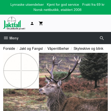
Gå
Lynraske utsendelser
Kjent for god service
Frakt fra 69 kr
til
Norsk nettbutikk, etablert 2008
innholdet
Meny
Forside
Jakt og Fangst
Våpentilbehør
Skyteskive og blink