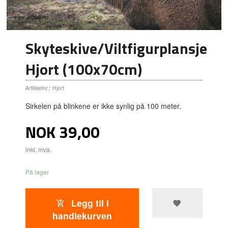
Skyteskive/Viltfigurplansje
Hjort (100x70cm)
Artikkelnr.:
Hjort
Sirkelen på blinkene er ikke synlig på 100 meter.
Pris
NOK
39,00
inkl. mva.
På lager
Legg til i
handlekurven