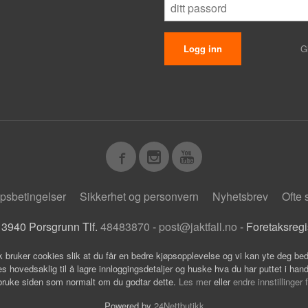
G
psbetingelser
Sikkerhet og personvern
Nyhetsbrev
Ofte 
 3940 Porsgrunn Tlf.
48483870
-
post@jaktfall.no
- Foretaksreg
k bruker cookies slik at du får en bedre kjøpsopplevelse og vi kan yte deg bed
s hovedsaklig til å lagre innloggingsdetaljer og huske hva du har puttet i han
 bruke siden som normalt om du godtar dette.
Les mer
eller
endre innstillinger 
Powered by
24Nettbutikk