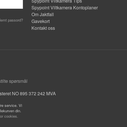
Spypoint Viltkamera Tips
Spypoint Viltkamera Kontoplaner
Om Jaktfall
lemt passord?
Gavekort
Kontakt oss
stilte spørsmål
isteret NO 895 372 242 MVA
re service. Vi
dlekurven din.
for cookies.