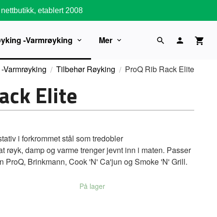
nettbutikk, etablert 2008
øyking -Varmrøyking
Mer
 -Varmrøyking
Tilbehør Røyking
ProQ Rib Rack Elite
ack Elite
ativ i forkrommet stål som tredobler
 at røyk, damp og varme trenger jevnt inn i maten. Passer
pen ProQ, Brinkmann, Cook 'N' Ca'jun og Smoke 'N' Grill.
På lager