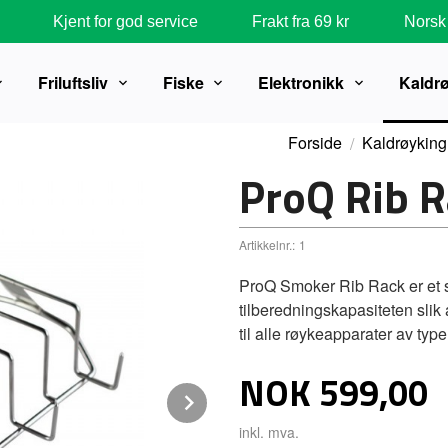
Kjent for god service
Frakt fra 69 kr
Norsk 
Friluftsliv
Fiske
Elektronikk
Kaldr
Forside
Kaldrøyking
ProQ Rib R
Artikkelnr.:
1
ProQ Smoker Rib Rack er et st
tilberedningskapasiteten slik
til alle røykeapparater av ty
Pris
NOK
599,00
Next
inkl. mva.