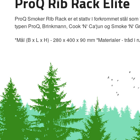
ProQ Rib Rack Elite
ProQ Smoker Rib Rack er et stativ i forkrommet stål som t
typen ProQ, Brinkmann, Cook 'N' Ca'jun og Smoke 'N' Grill
*Mål (B x L x H) - 280 x 400 x 90 mm *Materialer - tråd i rust