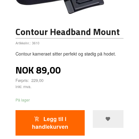
Contour Headband Mount
Artikkelnr.:
3610
Contour kameraet sitter perfekt og stødig på hodet.
Tilbud
NOK
89,00
Førpris:
229,00
inkl. mva.
På lager
Legg til i
handlekurven