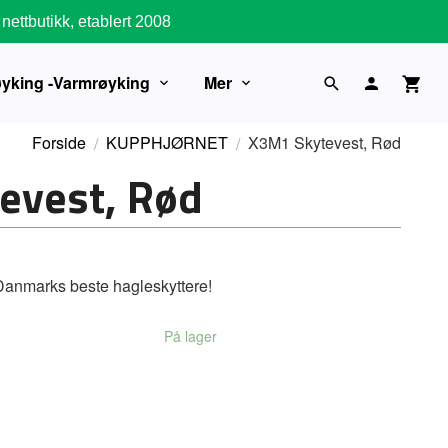
nettbutikk, etablert 2008
øyking -Varmrøyking
Mer
Forside
KUPPHJØRNET
X3M1 Skytevest, Rød
evest, Rød
Danmarks beste hagleskyttere!
På lager