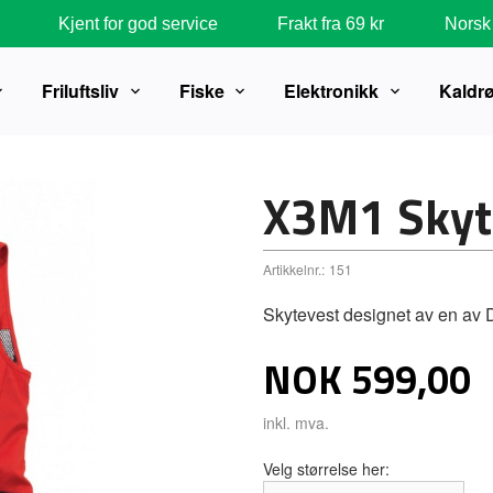
Kjent for god service
Frakt fra 69 kr
Norsk 
Friluftsliv
Fiske
Elektronikk
Kaldr
X3M1 Skyt
Artikkelnr.:
151
Skytevest designet av en av 
Pris
NOK
599,00
inkl. mva.
Velg størrelse her: