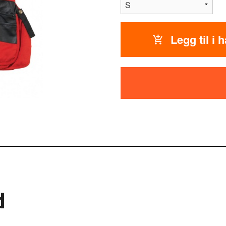
Legg til i 
d