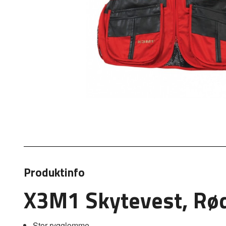
Produktinfo
X3M1 Skytevest, Rø
Stor rygglomme