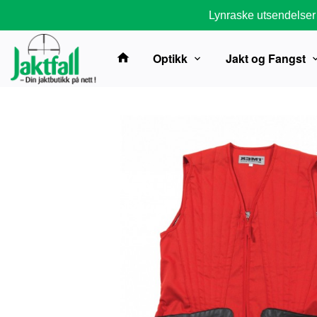
Gå
Lynraske utsendelser
til
innholdet
Optikk
Jakt og Fangst