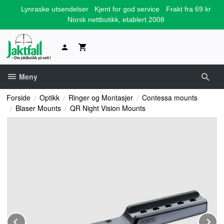
Gå
Lynraske utsendelser
Kjent for god service
Frakt fra 69 kr
til
Norsk nettbutikk, etablert 2008
innholdet
Meny
Forside
Optikk
Ringer og Montasjer
Contessa mounts
Blaser Mounts
QR Night Vision Mounts
Prev
N