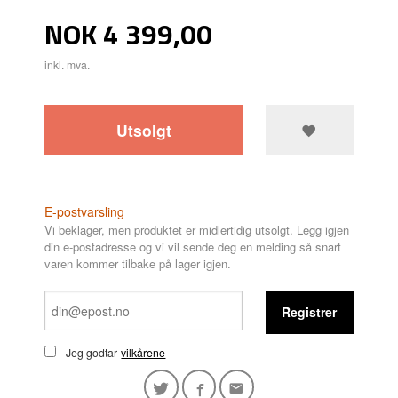
Pris
NOK
4 399,00
inkl. mva.
Utsolgt
E-postvarsling
Vi beklager, men produktet er midlertidig utsolgt. Legg igjen
din e-postadresse og vi vil sende deg en melding så snart
varen kommer tilbake på lager igjen.
Registrer
Jeg godtar
vilkårene