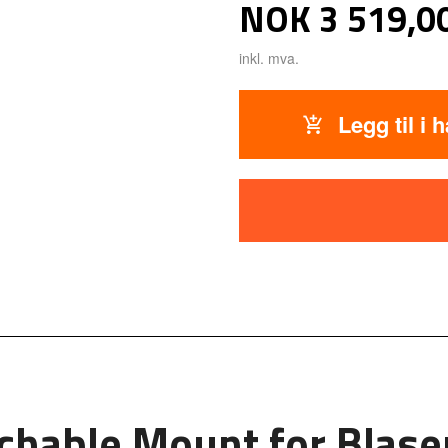
Pris
NOK
3 519,0
inkl. mva.
Legg til i 
chable Mount for Blaser