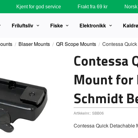
Kjent for god service
Frakt fra 69 kr
Norsk 
Friluftsliv
Fiske
Elektronikk
Kaldr
ounts
Blaser Mounts
QR Scope Mounts
Contessa Quick 
Contessa 
Mount for 
Schmidt B
Artikkelnr.:
SBB06
Contessa Quick Detachable M