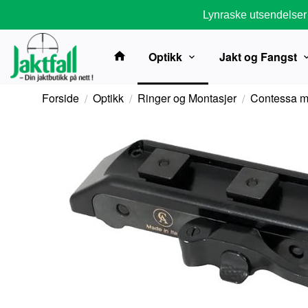
Gå
Lynraske utsendelser
til
innholdet
Optikk
Jakt og Fangst
Forside
Optikk
Ringer og Montasjer
Contessa m