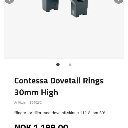
Contessa Dovetail Rings
30mm High
Artikkelnr.:
SDT02/C
Ringer for rifler med dovetail-skinne 11/12 mm 60°.
Pris
NOK
1 199,00