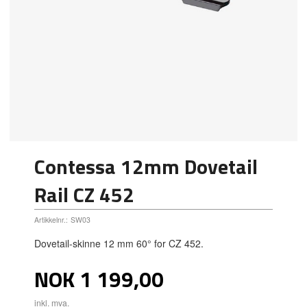
Contessa 12mm Dovetail
Rail CZ 452
Artikkelnr.:
SW03
Dovetail-skinne 12 mm 60° for CZ 452.
Pris
NOK
1 199,00
inkl. mva.