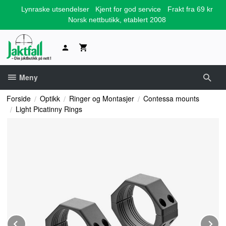
Gå
Lynraske utsendelser
Kjent for god service
Frakt fra 69 kr
til
Norsk nettbutikk, etablert 2008
innholdet
Meny
Forside
Optikk
Ringer og Montasjer
Contessa mounts
Light Picatinny Rings
Prev
N