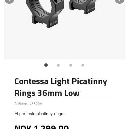
Contessa Light Picatinny
Rings 36mm Low
Artikkelnr.:
LPR05/A
Et par faste picatinny-ringer.
Pris
NOK
1 299,00