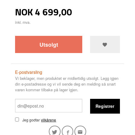
Pris
NOK
4 699,00
inkl. mva.
Utsolgt
E-postvarsling
Vi beklager, men produktet er midlertidig utsolgt. Legg igjen
din e-postadresse og vi vil sende deg en melding så snart
varen kommer tilbake på lager igjen.
Registrer
Jeg godtar
vilkårene