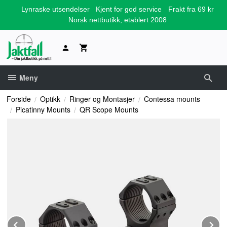
Gå
Lynraske utsendelser
Kjent for god service
Frakt fra 69 kr
til
Norsk nettbutikk, etablert 2008
innholdet
Meny
Forside
Optikk
Ringer og Montasjer
Contessa mounts
Picatinny Mounts
QR Scope Mounts
Prev
N