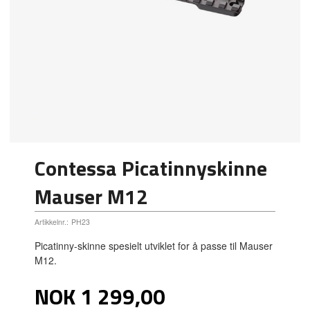
Contessa Picatinnyskinne
Mauser M12
Artikkelnr.:
PH23
Picatinny-skinne spesielt utviklet for å passe til Mauser
M12.
Pris
NOK
1 299,00