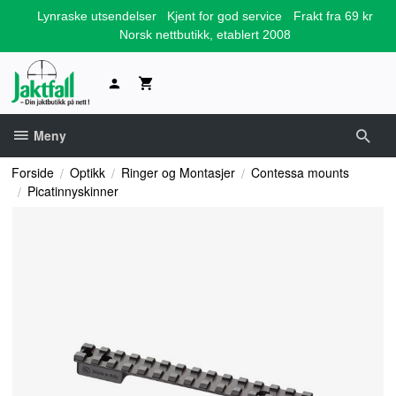
Gå
Lynraske utsendelser
Kjent for god service
Frakt fra 69 kr
til
Norsk nettbutikk, etablert 2008
innholdet
Meny
Forside
Optikk
Ringer og Montasjer
Contessa mounts
Picatinnyskinner