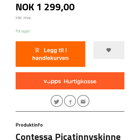
Pris
NOK
1 299,00
inkl. mva.
På lager
Legg til i
handlekurven
Produktinfo
Contessa Picatinnyskinne