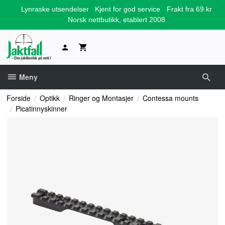
Gå
Lynraske utsendelser
Kjent for god service
Frakt fra 69 kr
til
Norsk nettbutikk, etablert 2008
innholdet
Meny
Forside
Optikk
Ringer og Montasjer
Contessa mounts
Picatinnyskinner