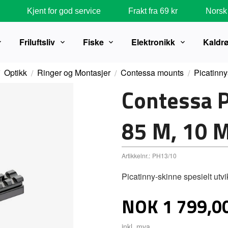
Kjent for god service
Frakt fra 69 kr
Norsk 
Friluftsliv
Fiske
Elektronikk
Kaldr
Optikk
Ringer og Montasjer
Contessa mounts
Picatinny
Contessa P
85 M, 10 
Artikkelnr.:
PH13/10
Picatinny-skinne spesielt utvi
Pris
NOK
1 799,0
inkl. mva.