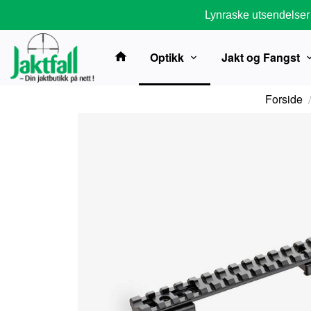
Gå
Lynraske utsendelser
til
innholdet
Optikk
Jakt og Fangst
Forside