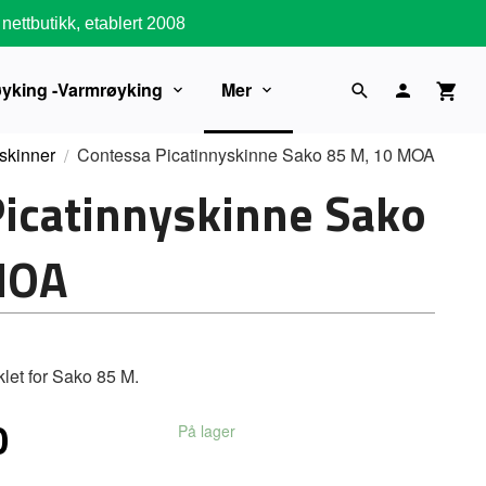
nettbutikk, etablert 2008
øyking -Varmrøyking
Mer
skinner
Contessa Picatinnyskinne Sako 85 M, 10 MOA
icatinnyskinne Sako
MOA
klet for Sako 85 M.
0
På lager