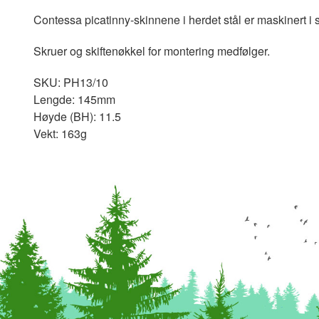
Contessa picatinny-skinnene i herdet stål er maskinert i so
Skruer og skiftenøkkel for montering medfølger.
SKU: PH13/10
Lengde: 145mm
Høyde (BH): 11.5
Vekt: 163g