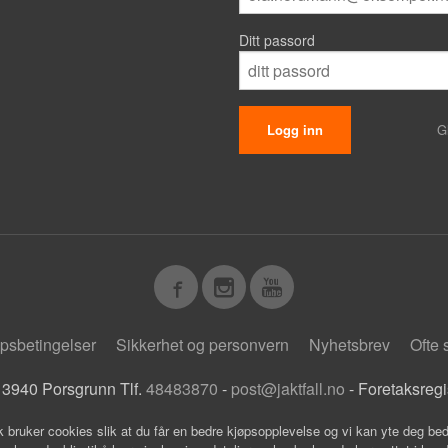
Ditt passord
G
psbetingelser
Sikkerhet og personvern
Nyhetsbrev
Ofte 
 3940 Porsgrunn Tlf.
48483870
-
post@jaktfall.no
- Foretaksreg
k bruker cookies slik at du får en bedre kjøpsopplevelse og vi kan yte deg bed