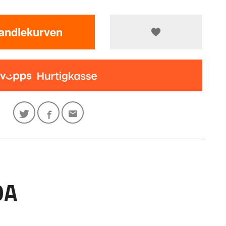
handlekurven
OA