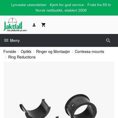
Gå
Lynraske utsendelser
Kjent for god service
Frakt fra 69 kr
til
Norsk nettbutikk, etablert 2008
innholdet
Meny
Forside
Optikk
Ringer og Montasjer
Contessa mounts
Ring Reductions