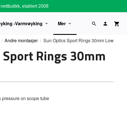
nettbutikk, etablert 2008
øyking -Varmrøyking
Mer
Andre montasjer
Sun Optics Sport Rings 30mm Low
s Sport Rings 30mm
s pressure on scope tube