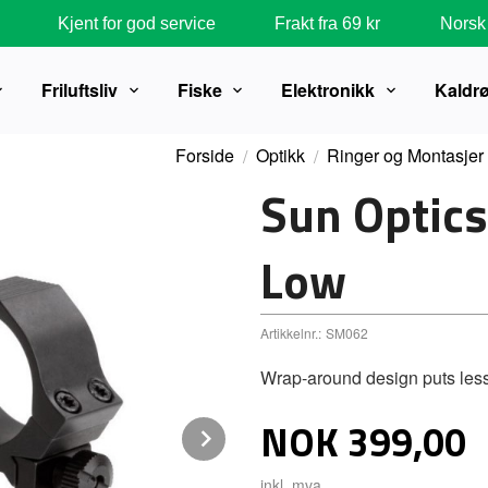
Kjent for god service
Frakt fra 69 kr
Norsk 
Friluftsliv
Fiske
Elektronikk
Kaldr
Forside
Optikk
Ringer og Montasjer
Sun Optic
Low
Artikkelnr.:
SM062
Wrap-around design puts les
Pris
NOK
399,00
Next
inkl. mva.