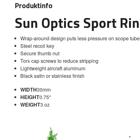
Produktinfo
Sun Optics Sport R
Wrap-around design puts less pressure on scope tube
Steel recoil key
Secure thumb nut
Torx cap screws to reduce stripping
Lightweight aircraft aluminum
Black satin or stainless finish
WIDTH
30mm
HEIGHT
0.75"
WEIGHT
3 oz