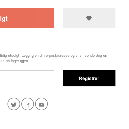
lgt
tidig utsolgt. Legg igjen din e-postadresse og vi vil sende deg en
ke på lager igjen.
Registrer