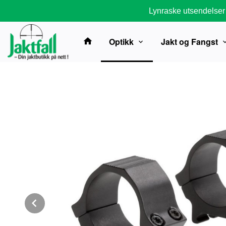
Gå
Lynraske utsendelser
til
innholdet
Optikk
Jakt og Fangst
Prev