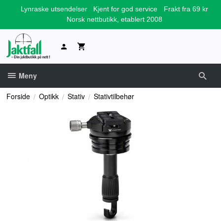
Gå
Lynraske utsendelser
Kjent for god service
Frakt fra 69 kr
til
Norsk nettbutikk, etablert 2008
innholdet
Meny
Forside
Optikk
Stativ
Stativtilbehør