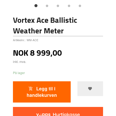
Vortex Ace Ballistic
Weather Meter
Artikkelnr.:
WM-ACE
Pris
NOK
8 999,00
inkl. mva.
På lager
Legg til i
handlekurven