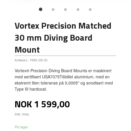
Vortex Precision Matched
30 mm Diving Board
Mount
Artikkelnr.:
PMR-DB-30
Vortex® Precision Diving Board Mounts er maskinert
med sertifisert USA7075T6billet aluminium, med en
ekstremt liten toleranse på 0,0005" og anodisert med
Type III hardcoat.
Pris
NOK
1 599,00
inkl. mva.
På lager