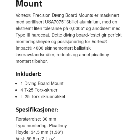
Mount
Vortex® Precision Diving Board Mounts er maskinert
med sertifisert USA7075T6billet aluminium, med en
ekstremt liten toleranse på 0,0005" og anodisert med
Type III hardcoat. Dette diving board-festet gir perfekt
monteringshøyde og posisjonering for Vortex®
Impact® 4000 skinnemontert ballistisk
laseravstandsmåler, reddots og annet picatinny-
montert tilbehør.
Inkludert:
1 Diving Board Mount
4 T-25 Torx-skruer
T-25 Torx-skruenøkkel
Spesifikasjoner:
Rørstørrelse: 30 mm
Type montering: Picatinny
Høyde: 34,5 mm (1,36")
Vekt: 59,5 g (2,1 oz)