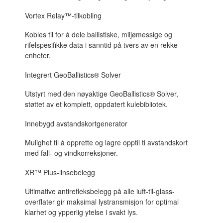
Vortex Relay™-tilkobling
Kobles til for å dele ballistiske, miljømessige og
rifelspesifikke data i sanntid på tvers av en rekke
enheter.
Integrert GeoBallistics® Solver
Utstyrt med den nøyaktige GeoBallistics® Solver,
støttet av et komplett, oppdatert kulebibliotek.
Innebygd avstandskortgenerator
Mulighet til å opprette og lagre opptil ti avstandskort
med fall- og vindkorreksjoner.
XR™ Plus-linsebelegg
Ultimative antirefleksbelegg på alle luft-til-glass-
overflater gir maksimal lystransmisjon for optimal
klarhet og ypperlig ytelse i svakt lys.