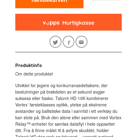
Produktinfo
Om dette produktet
Utviklet for jegere og konkurransedeltakere, der
beslutninger på brøkdelen av et sekund avgjør
suksess eller fiasko. Talon® HD 10K kombinerer
Vortex’ førsteklasses optikk, ytelse på ekstreme
avstander og ballistiske data i sanntid i ett verktøy du
kan stole på. Bruk den alene eller sammen med Vortex
Relay™-enheter for sømløs dataflyt i hele oppsettet
ditt. Fra å finne målet til å avfyre skuddet, holder
Talon® HD deg rask og fokusert – uansett avstand.