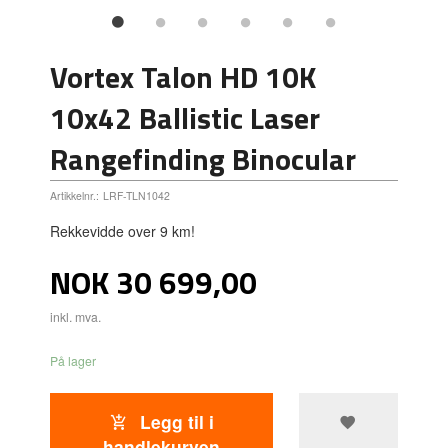
Vortex Talon HD 10K
10x42 Ballistic Laser
Rangefinding Binocular
Artikkelnr.:
LRF-TLN1042
Rekkevidde over 9 km!
Pris
NOK
30 699,00
inkl. mva.
På lager
Legg til i
handlekurven