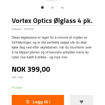
Vortex Optics Ølglass 4 pk.
Artikkelnr.:
PNT4PK
Disse ølglassene er laget for å romme et mylder av
forfriskninger, og er det perfekte valget når du skal
kjøle deg ned etter skytebanen, når du triumferer over
å ha klippet plenen og vil beundre arbeidet mens du
nyter noe kaldt å drikke - og mye mer.
Pris
NOK
399,00
inkl. mva.
På lager
Legg til i