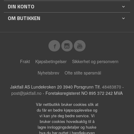
DIN KONTO
OM BUTIKKEN
Frakt
Kjøpsbetingelser
Sikkerhet og personvern
Nyhetsbrev
Ofte stilte spørsmål
Jaktfall AS Lundekroken 20 3940 Porsgrunn Tlf.
48483870
-
post@jaktfall.no
- Foretaksregisteret NO 895 372 242 MVA
Vår nettbutikk bruker cookies slik at
du får en bedre kjøpsopplevelse og
vi kan yte deg bedre service. Vi
bruker cookies hovedsaklig til å
lagre innloggingsdetaljer og huske
hva du har puttet i handlekurven