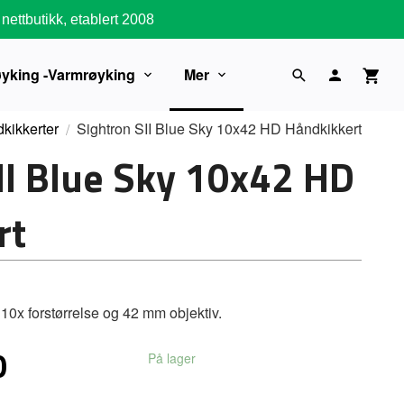
nettbutikk, etablert 2008
øyking -Varmrøyking
Mer
kikkerter
Sightron SII Blue Sky 10x42 HD Håndkikkert
II Blue Sky 10x42 HD
rt
10x forstørrelse og 42 mm objektiv.
0
På lager