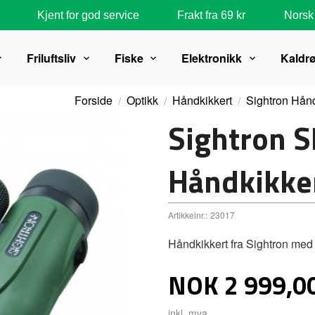
Kjent for god service
Frakt fra 69 kr
Norsk 
Friluftsliv
Fiske
Elektronikk
Kaldr
Forside
Optikk
Håndkikkert
Sightron Hånd
Sightron S
Håndkikke
Artikkelnr.:
23017
Håndkikkert fra Sightron med 
Pris
NOK
2 999,0
inkl. mva.