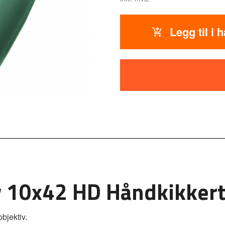
Legg til i 
ky 10x42 HD Håndkikker
bjektiv.