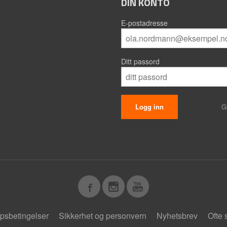
DIN KONTO
E-postadresse
Ditt passord
G
psbetingelser
Sikkerhet og personvern
Nyhetsbrev
Ofte 