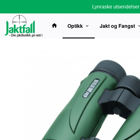
Gå
Lynraske utsendelser
til
innholdet
Optikk
Jakt og Fangst