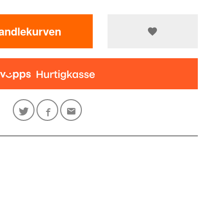
handlekurven
t