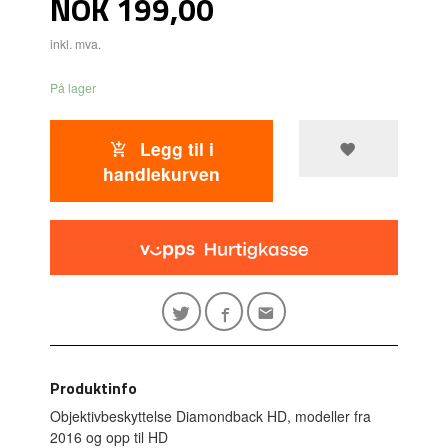
Pris
NOK
199,00
inkl. mva.
På lager
Legg til i
handlekurven
Produktinfo
Objektivbeskyttelse Diamondback HD, modeller fra
2016 og opp til HD