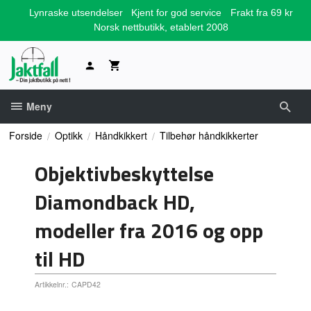
Gå
Lynraske utsendelser
Kjent for god service
Frakt fra 69 kr
til
Norsk nettbutikk, etablert 2008
innholdet
Meny
Forside
Optikk
Håndkikkert
Tilbehør håndkikkerter
Objektivbeskyttelse
Diamondback HD,
modeller fra 2016 og opp
til HD
Artikkelnr.:
CAPD42