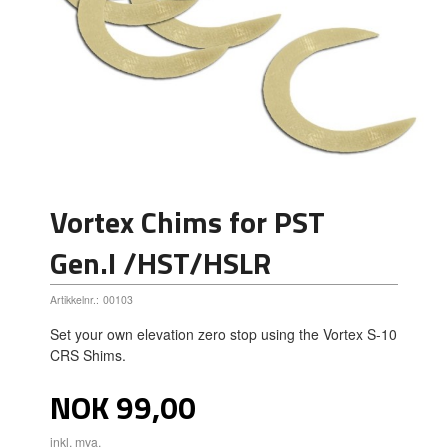
Vortex Chims for PST
Gen.I /HST/HSLR
Artikkelnr.:
00103
Set your own elevation zero stop using the Vortex S-10
CRS Shims.
Pris
NOK
99,00
inkl. mva.