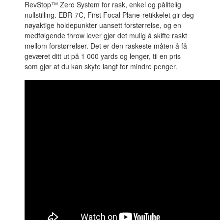
RevStop™ Zero System for rask, enkel og pålitelig
nullstilling. EBR-7C, First Focal Plane-retikkelet gir deg
nøyaktige holdepunkter uansett forstørrelse, og en
medfølgende throw lever gjør det mulig å skifte raskt
mellom forstørrelser. Det er den raskeste måten å få
geværet ditt ut på 1 000 yards og lenger, til en pris
som gjør at du kan skyte langt for mindre penger.