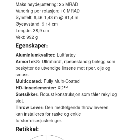
Maks høydejustering: 25 MRAD
Vandring per rotasjon: 10 MRAD
Synsfelt: 6,46-1,43 m @ 91,4 m
Øyeavstand: 9,14 cm
Lengde: 38,9 cm
Vekt: 992 g
Egenskaper:
Aluminiumkvalitet:
Luftfartøy
ArmorTek®:
Ultrahardt, ripebestandig belegg som
beskytter de utvendige linsene mot riper, olje og
smuss.
Multicoated:
Fully Multi-Coated
HD-linseelementer:
XD™
Støtsikker:
Robust konstruksjon som tåler rekyl og
støt.
Throw Lever:
Den medfølgende throw leveren
kan installeres for raske og enkle
forstørrelsesjusteringer.
Retikkel: