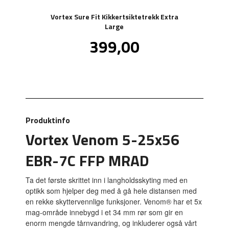
Vortex Sure Fit Kikkertsiktetrekk Extra
Large
Pris
399,00
inkl.
mva.
Produktinfo
Vortex Venom 5-25x56
EBR-7C FFP MRAD
Ta det første skrittet inn i langholdsskyting med en
optikk som hjelper deg med å gå hele distansen med
en rekke skyttervennlige funksjoner. Venom® har et 5x
mag-område innebygd i et 34 mm rør som gir en
enorm mengde tårnvandring, og inkluderer også vårt