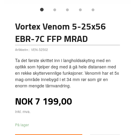
Vortex Venom 5-25x56
EBR-7C FFP MRAD
Artikkelnr.:
VEN-52502
Ta det første skrittet inn i langholdsskyting med en
optikk som hjelper deg med å gå hele distansen med
en rekke skyttervennlige funksjoner. Venom® har et 5x
mag-område innebygd i et 34 mm rør som gir en
enorm mengde tårnvandring.
Pris
NOK
7 199,00
inkl. mva.
På lager