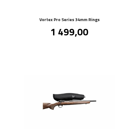
Vortex Pro Series 34mm Rings
Pris
1 499,00
inkl.
mva.