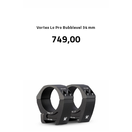
Vortex Lo Pro Bubblevel 34 mm
Pris
749,00
inkl.
mva.