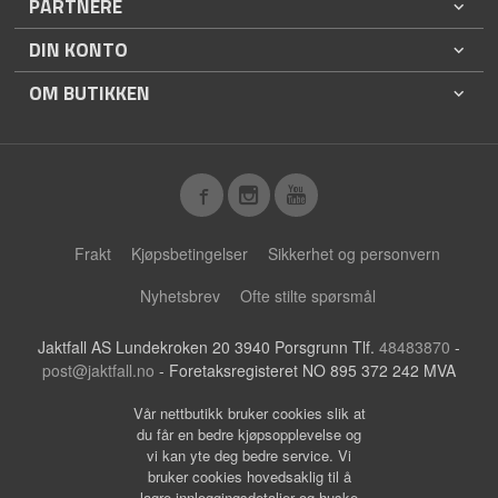
PARTNERE
DIN KONTO
OM BUTIKKEN
Frakt
Kjøpsbetingelser
Sikkerhet og personvern
Nyhetsbrev
Ofte stilte spørsmål
Jaktfall AS Lundekroken 20 3940 Porsgrunn Tlf.
48483870
-
post@jaktfall.no
- Foretaksregisteret NO 895 372 242 MVA
Vår nettbutikk bruker cookies slik at
du får en bedre kjøpsopplevelse og
vi kan yte deg bedre service. Vi
bruker cookies hovedsaklig til å
lagre innloggingsdetaljer og huske