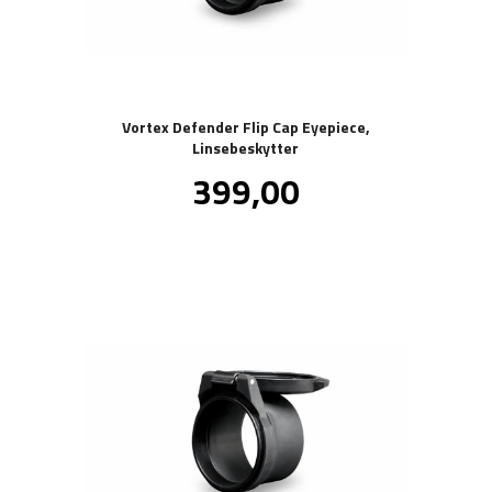
Vortex Defender Flip Cap Eyepiece,
Linsebeskytter
Pris
399,00
inkl.
mva.