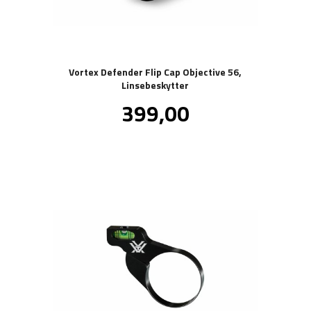
Vortex Defender Flip Cap Objective 56,
Linsebeskytter
Pris
399,00
inkl.
mva.