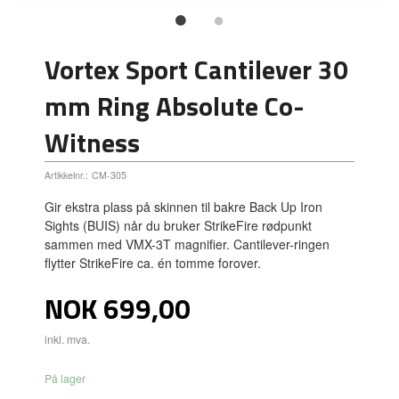
Vortex Sport Cantilever 30
mm Ring Absolute Co-
Witness
Artikkelnr.:
CM-305
Gir ekstra plass på skinnen til bakre Back Up Iron
Sights (BUIS) når du bruker StrikeFire rødpunkt
sammen med VMX-3T magnifier. Cantilever-ringen
flytter StrikeFire ca. én tomme forover.
Pris
NOK
699,00
inkl. mva.
På lager