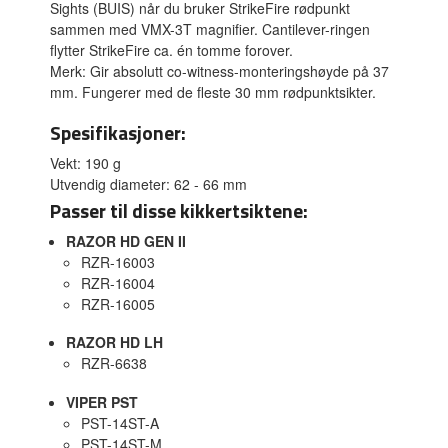
Sights (BUIS) når du bruker StrikeFire rødpunkt
sammen med VMX-3T magnifier. Cantilever-ringen
flytter StrikeFire ca. én tomme forover.
Merk: Gir absolutt co-witness-monteringshøyde på 37
mm. Fungerer med de fleste 30 mm rødpunktsikter.
Spesifikasjoner:
Vekt: 190 g
Utvendig diameter: 62 - 66 mm
Passer til disse kikkertsiktene:
RAZOR HD GEN II
RZR-16003
RZR-16004
RZR-16005
RAZOR HD LH
RZR-6638
VIPER PST
PST-14ST-A
PST-14ST-M