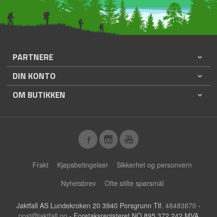
PARTNERE
DIN KONTO
OM BUTIKKEN
Frakt
Kjøpsbetingelser
Sikkerhet og personvern
Nyhetsbrev
Ofte stilte spørsmål
Jaktfall AS Lundekroken 20 3940 Porsgrunn Tlf.
48483870
-
post@jaktfall.no
- Foretaksregisteret NO 895 372 242 MVA