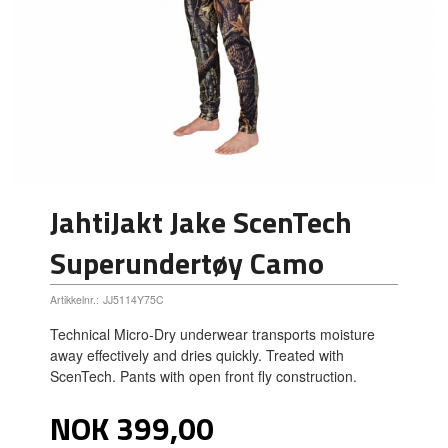
JahtiJakt Jake ScenTech
Superundertøy Camo
Artikkelnr.:
JJ5114Y75C
Technical Micro-Dry underwear transports moisture
away effectively and dries quickly. Treated with
ScenTech. Pants with open front fly construction.
Pris
NOK
399,00