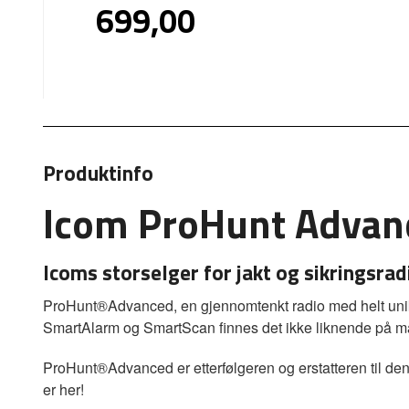
Pris
699,00
inkl.
mva.
Produktinfo
Icom ProHunt Advanc
Icoms storselger for jakt og sikringsrad
ProHunt®Advanced, en gjennomtenkt radio med helt unik
SmartAlarm og SmartScan finnes det ikke liknende på ma
ProHunt®Advanced er etterfølgeren og erstatteren til de
er her!