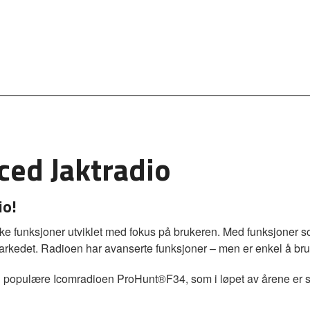
ed Jaktradio
io!
e funksjoner utviklet med fokus på brukeren. Med funksjoner
rkedet. Radioen har avanserte funksjoner – men er enkel å bru
n populære Icomradioen ProHunt®F34, som i løpet av årene er s