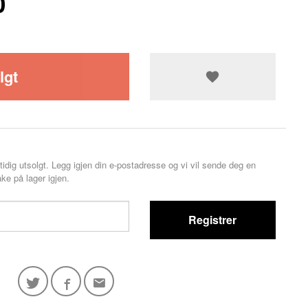
0
lgt
tidig utsolgt. Legg igjen din e-postadresse og vi vil sende deg en
ke på lager igjen.
Registrer