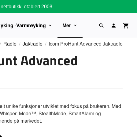
nettbutikk, etablert 2008
øyking -Varmrøyking
Mer
Radio
Jaktradio
Icom ProHunt Advanced Jaktradio
unt Advanced
lt unike funksjoner utviklet med fokus på brukeren. Med
 Whisper- Mode™, StealthMode, SmartAlarm og
knende på markedet.