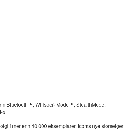
 som Bluetooth™, Whisper- Mode™, StealthMode,
ke!
olgt i mer enn 40 000 eksemplarer. Icoms nye storselger