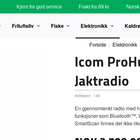
Kjent for god service
Frakt fra 69 kr
Norsk 
Friluftsliv
Fiske
Elektronikk
Kaldr
Forside
Elektronikk
Icom ProH
Jaktradio
Artikkelnr.:
149
En gjennomtenkt radio med he
funksjoner som Bluetooth™,
SmartScan finnes det ikke li