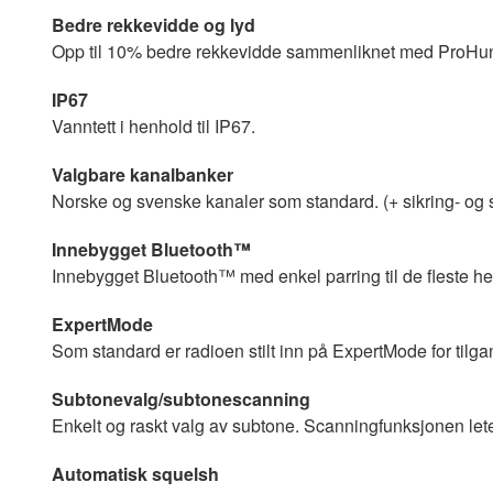
Bedre rekkevidde og lyd
Opp til 10% bedre rekkevidde sammenliknet med ProHunt
IP67
Vanntett i henhold til IP67.
Valgbare kanalbanker
Norske og svenske kanaler som standard. (+ sikring- og
Innebygget Bluetooth™
Innebygget Bluetooth™ med enkel parring til de fleste h
ExpertMode
Som standard er radioen stilt inn på ExpertMode for tilga
Subtonevalg/subtonescanning
Enkelt og raskt valg av subtone. Scanningfunksjonen lete
Automatisk squelsh