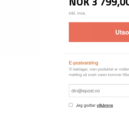
Pris
NOK
3 799,0
inkl. mva.
Utso
E-postvarsling
Vi beklager, men produktet er midler
melding så snart varen kommer tilba
Jeg godtar
vilkårene