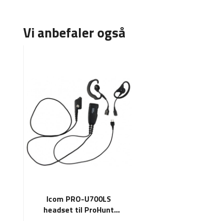
Vi anbefaler også
Icom PRO-U700LS
headset til ProHunt
Jaktradioer