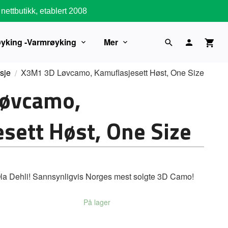
nettbutikk, etablert 2008
øyking -Varmrøyking
Mer
sje
X3M1 3D Løvcamo, Kamuflasjesett Høst, One Size
øvcamo,
sett Høst, One Size
Ola Dehli! Sannsynligvis Norges mest solgte 3D Camo!
På lager