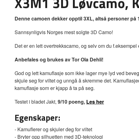
X3M1 3D Løvcamo, Ka
Denne camoen dekker opptil 3XL, altså personer på
Sannsynligvis Norges mest solgte 3D Camo!
Det er en lett overtrekkscamo, og selv om du f.eksempel 
Anbefales og brukes av Tor Ola Dehli!
God og lett kamuflasje som ikke lager mye lyd ved bevegelse
skjule seg for viltet og unngå å skremme det. Kamuflasjed
kamuflasje som er kjapp å ta på seg.
Testet i bladet Jakt,
9/10 poeng,
Les her
Egenskaper:
- Kamuflerer og skjuler deg for viltet
- Bryter opp silhuetten med 3D-teknologi