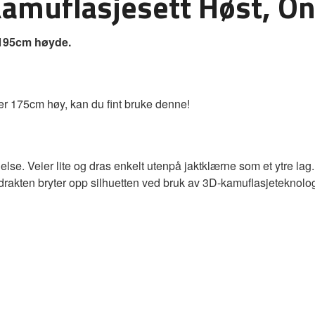
muflasjesett Høst, On
 195cm høyde.
er 175cm høy, kan du fint bruke denne!
. Veier lite og dras enkelt utenpå jaktklærne som et ytre lag. Per
rakten bryter opp silhuetten ved bruk av 3D-kamuflasjeteknologi.