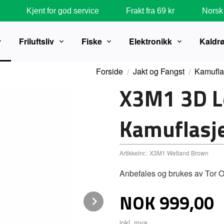
Kjent for god service
Frakt fra 69 kr
Norsk 
Friluftsliv
Fiske
Elektronikk
Kaldr
Forside
Jakt og Fangst
Kamufla
X3M1 3D L
Kamuflasje
Artikkelnr.:
X3M1 Wetland Brown
Anbefales og brukes av Tor 
Pris
NOK
999,00
Next
inkl. mva.